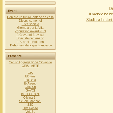
Di
Eventi
Il mondo ha bi
Cercare un futuro lontano da casa
Studiare la stor
Diversi come noi
Etica sociale
Giornata per la Vita
Population Award - UN
P. Giovanni Brevi scj
Speciale centenario
100 anni a Bologna
I Dehoniani da Papa Francesco
Presenze
Centro Aggregazione Giovanile
CEIS - ARTE
__________________________
CIS
ED-line
Eta Beta
ExAequo
GAD Srl
GAVCI
IM TECH s.r.l.
Oficina Srl
Scuole Manzoni
SSD
UVa PAssA
VolaBo